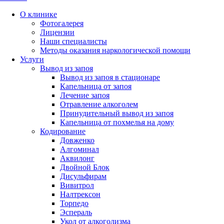
О клинике
Фотогалерея
Лицензии
Наши специалисты
Методы оказания наркологической помощи
Услуги
Вывод из запоя
Вывод из запоя в стационаре
Капельница от запоя
Лечение запоя
Отравление алкоголем
Принудительный вывод из запоя
Капельница от похмелья на дому
Кодирование
Довженко
Алгоминал
Аквилонг
Двойной Блок
Дисульфирам
Вивитрол
Налтрексон
Торпедо
Эспераль
Укол от алкоголизма