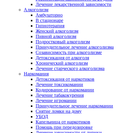
Лечение лекарственной зависимости
Алкоголизм
Амбулаторно
В стационаре
Гипнотерапия
Женский алкоголизм
Пивной алкоголизм
Подростковый алкоголизм
Принудительное лечение алкоголизма
Созависимость при алкоголизме
Детоксикация от алкоголя
Хронический алкоголизм
Лечение старческого алкоголизма
Наркомания
Детоксикация от наркотиков
Лечение токсикомании
Кодирование от наркомании
Лечение табакокурения
Лечение игромании
Принудительное лечение наркомании
Снятие ломки на дому
УБОД
Капельница от наркотиков
Помощь при передозировке
Лечение зависимости от лирики