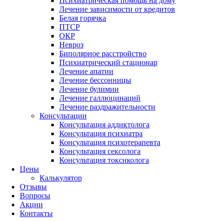
Психиатрическая помощь на дому
Лечение зависимости от кредитов
Белая горячка
ПТСР
ОКР
Невроз
Биполярное расстройство
Психиатрический стационар
Лечение апатии
Лечение бессонницы
Лечение булимии
Лечение галлюцинаций
Лечение раздражительности
Консультации
Консультация аддиктолога
Консультация психиатра
Консультация психотерапевта
Консультация сексолога
Консультация токсиколога
Цены
Калькулятор
Отзывы
Вопросы
Акции
Контакты