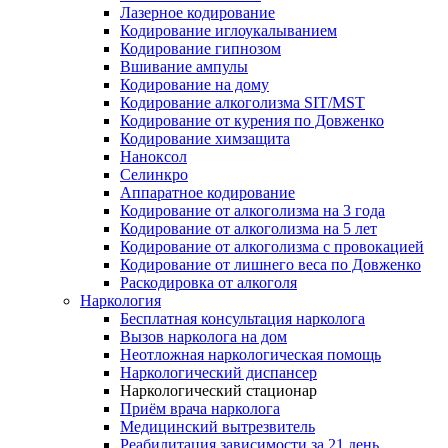
Лазерное кодирование
Кодирование иглоукалыванием
Кодирование гипнозом
Вшивание ампулы
Кодирование на дому
Кодирование алкоголизма SIT/MST
Кодирование от курения по Довженко
Кодирование химзащита
Наноксол
Селинкро
Аппаратное кодирование
Кодирование от алкоголизма на 3 года
Кодирование от алкоголизма на 5 лет
Кодирование от алкоголизма с провокацией
Кодирование от лишнего веса по Довженко
Раскодировка от алкоголя
Наркология
Бесплатная консультация нарколога
Вызов нарколога на дом
Неотложная наркологическая помощь
Наркологический диспансер
Наркологический стационар
Приём врача нарколога
Медицинский вытрезвитель
Реабилитация зависимости за 21 день