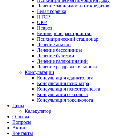
Психиатрическая помощь на дому
Лечение зависимости от кредитов
Белая горячка
ПТСР
ОКР
Невроз
Биполярное расстройство
Психиатрический стационар
Лечение апатии
Лечение бессонницы
Лечение булимии
Лечение галлюцинаций
Лечение раздражительности
Консультации
Консультация аддиктолога
Консультация психиатра
Консультация психотерапевта
Консультация сексолога
Консультация токсиколога
Цены
Калькулятор
Отзывы
Вопросы
Акции
Контакты