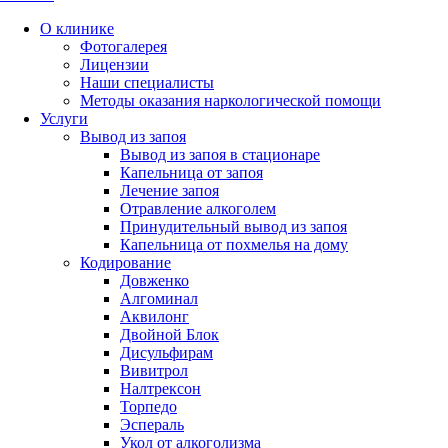
О клинике
Фотогалерея
Лицензии
Наши специалисты
Методы оказания наркологической помощи
Услуги
Вывод из запоя
Вывод из запоя в стационаре
Капельница от запоя
Лечение запоя
Отравление алкоголем
Принудительный вывод из запоя
Капельница от похмелья на дому
Кодирование
Довженко
Алгоминал
Аквилонг
Двойной Блок
Дисульфирам
Вивитрол
Налтрексон
Торпедо
Эспераль
Укол от алкоголизма