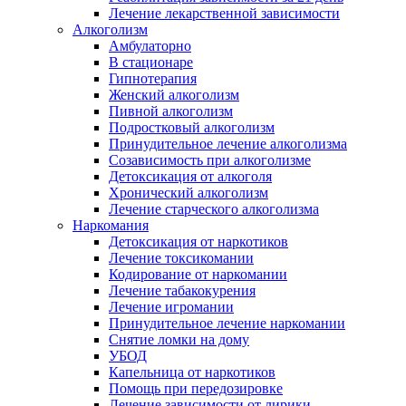
Лечение лекарственной зависимости
Алкоголизм
Амбулаторно
В стационаре
Гипнотерапия
Женский алкоголизм
Пивной алкоголизм
Подростковый алкоголизм
Принудительное лечение алкоголизма
Созависимость при алкоголизме
Детоксикация от алкоголя
Хронический алкоголизм
Лечение старческого алкоголизма
Наркомания
Детоксикация от наркотиков
Лечение токсикомании
Кодирование от наркомании
Лечение табакокурения
Лечение игромании
Принудительное лечение наркомании
Снятие ломки на дому
УБОД
Капельница от наркотиков
Помощь при передозировке
Лечение зависимости от лирики