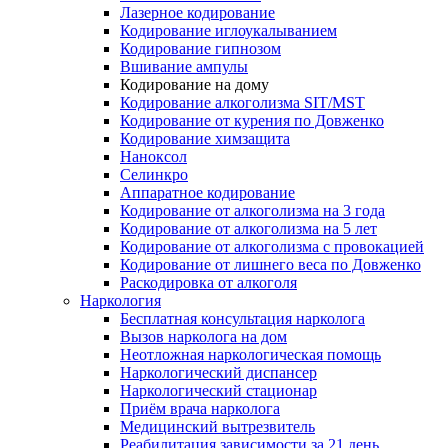
Лазерное кодирование
Кодирование иглоукалыванием
Кодирование гипнозом
Вшивание ампулы
Кодирование на дому
Кодирование алкоголизма SIT/MST
Кодирование от курения по Довженко
Кодирование химзащита
Наноксол
Селинкро
Аппаратное кодирование
Кодирование от алкоголизма на 3 года
Кодирование от алкоголизма на 5 лет
Кодирование от алкоголизма с провокацией
Кодирование от лишнего веса по Довженко
Раскодировка от алкоголя
Наркология
Бесплатная консультация нарколога
Вызов нарколога на дом
Неотложная наркологическая помощь
Наркологический диспансер
Наркологический стационар
Приём врача нарколога
Медицинский вытрезвитель
Реабилитация зависимости за 21 день