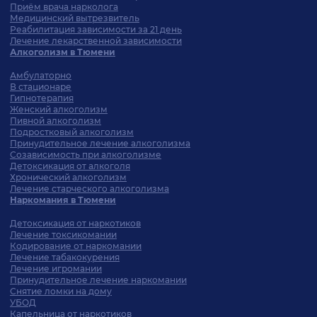
Приём врача нарколога
Медицинский вытрезвитель
Реабилитация зависимости за 21 день
Лечение лекарственной зависимости
Алкоголизм в Тюмени
Амбулаторно
В стационаре
Гипнотерапия
Женский алкоголизм
Пивной алкоголизм
Подростковый алкоголизм
Принудительное лечение алкоголизма
Созависимость при алкоголизме
Детоксикация от алкоголя
Хронический алкоголизм
Лечение старческого алкоголизма
Наркомания в Тюмени
Детоксикация от наркотиков
Лечение токсикомании
Кодирование от наркомании
Лечение табакокурения
Лечение игромании
Принудительное лечение наркомании
Снятие ломки на дому
УБОД
Капельница от наркотиков