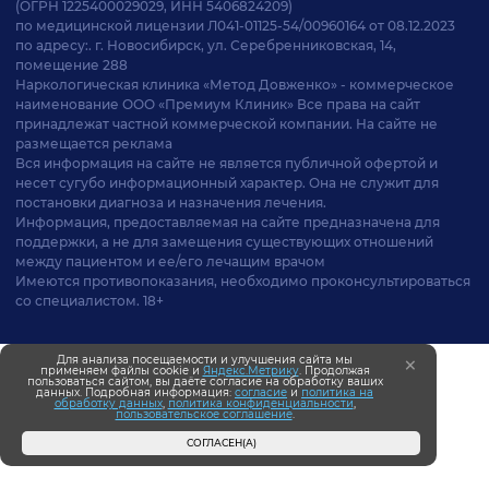
(ОГРН 1225400029029, ИНН 5406824209)
по медицинской лицензии Л041-01125-54/00960164 от 08.12.2023
по адресу:. г. Новосибирск, ул. Серебренниковская, 14,
помещение 288
Наркологическая клиника «Метод Довженко» - коммерческое
наименование ООО «Премиум Клиник» Все права на сайт
принадлежат частной коммерческой компании. На сайте не
размещается реклама
Вся информация на сайте не является публичной офертой и
несет сугубо информационный характер. Она не служит для
постановки диагноза и назначения лечения.
Информация, предоставляемая на сайте предназначена для
поддержки, а не для замещения существующих отношений
между пациентом и ее/его лечащим врачом
Имеются противопоказания, необходимо проконсультироваться
со специалистом. 18+
Для анализа посещаемости и улучшения сайта мы
применяем файлы cookie и
Яндекс.Метрику
. Продолжая
пользоваться сайтом, вы даёте согласие на обработку ваших
данных. Подробная информация:
согласие
и
политика на
обработку данных
,
политика конфиденциальности
,
пользовательское соглашение
.
СОГЛАСЕН(А)