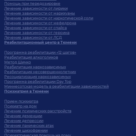
Помощь при передозировке
Лечение зависимости от лирики
Лечение зависимости от марихуаны
Лечение зависимости от наркотической соли
Лечение зависимости от мефедрона
Лечение зависимости от спайса
Лечение зависимости от героина
Лечение зависимости от ЛСД
Реабилитационный центр в Тюмени
Программа реабилитации «12 шагов»
Реабилитация алкоголиков
Метод Шичко
Реабилитация наркозависимых
Реабилитация несовершеннолетних
Ресоциализация наркозависимых
Программа реабилитации Day Top
Миннесотская модель в реабилитации зависимостей
Психиатрия в Тюмени
Прием психиатра
Психиатр на дом
Лечение психических расстройств
Лечение деменции
Лечение депрессии
Лечение панических атак
Лечение шизофрении
Психиатрическая помощь на дому