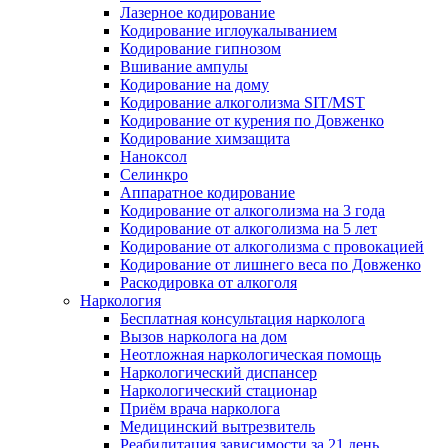
Лазерное кодирование
Кодирование иглоукалыванием
Кодирование гипнозом
Вшивание ампулы
Кодирование на дому
Кодирование алкоголизма SIT/MST
Кодирование от курения по Довженко
Кодирование химзащита
Наноксол
Селинкро
Аппаратное кодирование
Кодирование от алкоголизма на 3 года
Кодирование от алкоголизма на 5 лет
Кодирование от алкоголизма с провокацией
Кодирование от лишнего веса по Довженко
Раскодировка от алкоголя
Наркология
Бесплатная консультация нарколога
Вызов нарколога на дом
Неотложная наркологическая помощь
Наркологический диспансер
Наркологический стационар
Приём врача нарколога
Медицинский вытрезвитель
Реабилитация зависимости за 21 день