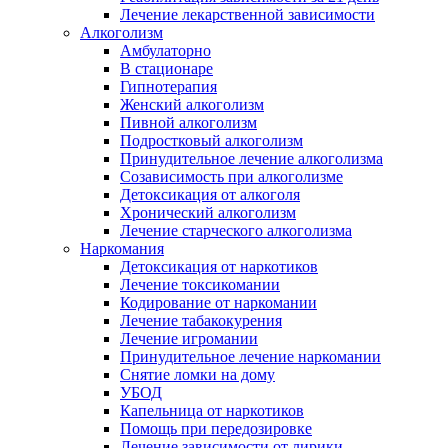
Лечение лекарственной зависимости
Алкоголизм
Амбулаторно
В стационаре
Гипнотерапия
Женский алкоголизм
Пивной алкоголизм
Подростковый алкоголизм
Принудительное лечение алкоголизма
Созависимость при алкоголизме
Детоксикация от алкоголя
Хронический алкоголизм
Лечение старческого алкоголизма
Наркомания
Детоксикация от наркотиков
Лечение токсикомании
Кодирование от наркомании
Лечение табакокурения
Лечение игромании
Принудительное лечение наркомании
Снятие ломки на дому
УБОД
Капельница от наркотиков
Помощь при передозировке
Лечение зависимости от лирики