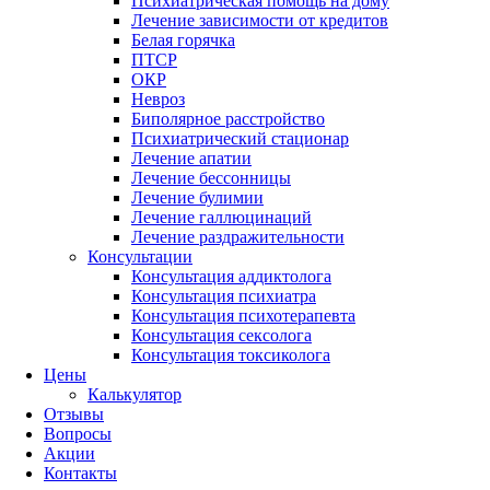
Психиатрическая помощь на дому
Лечение зависимости от кредитов
Белая горячка
ПТСР
ОКР
Невроз
Биполярное расстройство
Психиатрический стационар
Лечение апатии
Лечение бессонницы
Лечение булимии
Лечение галлюцинаций
Лечение раздражительности
Консультации
Консультация аддиктолога
Консультация психиатра
Консультация психотерапевта
Консультация сексолога
Консультация токсиколога
Цены
Калькулятор
Отзывы
Вопросы
Акции
Контакты