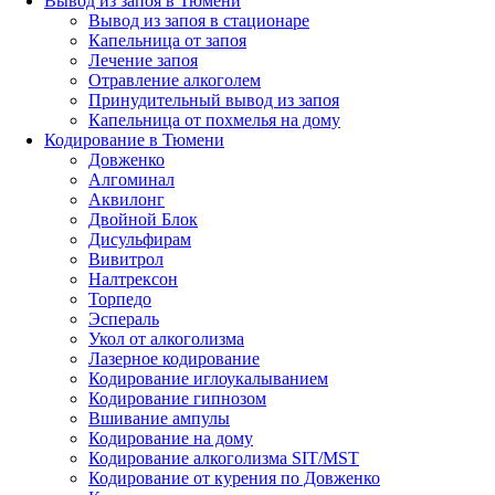
Вывод из запоя в Тюмени
Вывод из запоя в стационаре
Капельница от запоя
Лечение запоя
Отравление алкоголем
Принудительный вывод из запоя
Капельница от похмелья на дому
Кодирование в Тюмени
Довженко
Алгоминал
Аквилонг
Двойной Блок
Дисульфирам
Вивитрол
Налтрексон
Торпедо
Эспераль
Укол от алкоголизма
Лазерное кодирование
Кодирование иглоукалыванием
Кодирование гипнозом
Вшивание ампулы
Кодирование на дому
Кодирование алкоголизма SIT/MST
Кодирование от курения по Довженко