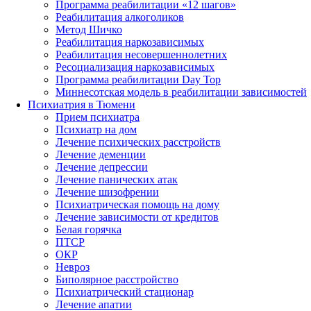
Программа реабилитации «12 шагов»
Реабилитация алкоголиков
Метод Шичко
Реабилитация наркозависимых
Реабилитация несовершеннолетних
Ресоциализация наркозависимых
Программа реабилитации Day Top
Миннесотская модель в реабилитации зависимостей
Психиатрия в Тюмени
Прием психиатра
Психиатр на дом
Лечение психических расстройств
Лечение деменции
Лечение депрессии
Лечение панических атак
Лечение шизофрении
Психиатрическая помощь на дому
Лечение зависимости от кредитов
Белая горячка
ПТСР
ОКР
Невроз
Биполярное расстройство
Психиатрический стационар
Лечение апатии