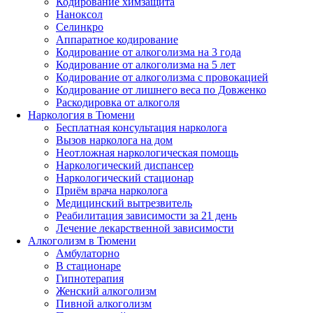
Кодирование химзащита
Наноксол
Селинкро
Аппаратное кодирование
Кодирование от алкоголизма на 3 года
Кодирование от алкоголизма на 5 лет
Кодирование от алкоголизма с провокацией
Кодирование от лишнего веса по Довженко
Раскодировка от алкоголя
Наркология в Тюмени
Бесплатная консультация нарколога
Вызов нарколога на дом
Неотложная наркологическая помощь
Наркологический диспансер
Наркологический стационар
Приём врача нарколога
Медицинский вытрезвитель
Реабилитация зависимости за 21 день
Лечение лекарственной зависимости
Алкоголизм в Тюмени
Амбулаторно
В стационаре
Гипнотерапия
Женский алкоголизм
Пивной алкоголизм