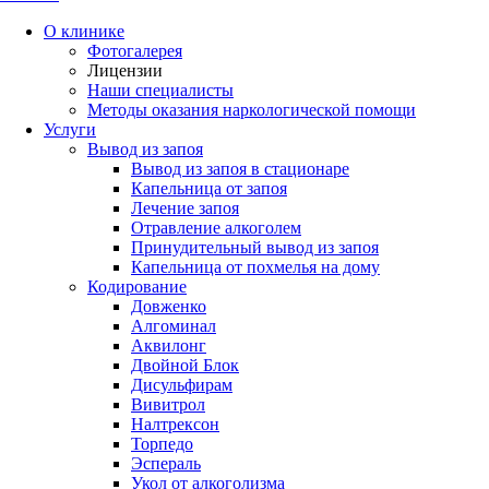
О клинике
Фотогалерея
Лицензии
Наши специалисты
Методы оказания наркологической помощи
Услуги
Вывод из запоя
Вывод из запоя в стационаре
Капельница от запоя
Лечение запоя
Отравление алкоголем
Принудительный вывод из запоя
Капельница от похмелья на дому
Кодирование
Довженко
Алгоминал
Аквилонг
Двойной Блок
Дисульфирам
Вивитрол
Налтрексон
Торпедо
Эспераль
Укол от алкоголизма