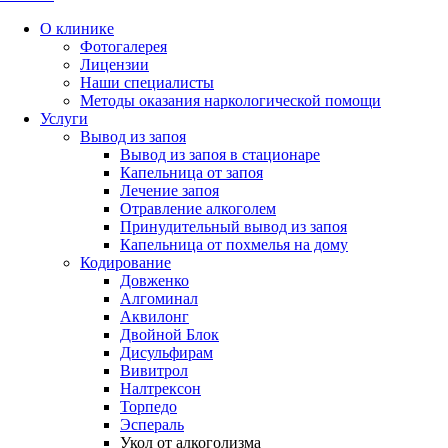
О клинике
Фотогалерея
Лицензии
Наши специалисты
Методы оказания наркологической помощи
Услуги
Вывод из запоя
Вывод из запоя в стационаре
Капельница от запоя
Лечение запоя
Отравление алкоголем
Принудительный вывод из запоя
Капельница от похмелья на дому
Кодирование
Довженко
Алгоминал
Аквилонг
Двойной Блок
Дисульфирам
Вивитрол
Налтрексон
Торпедо
Эспераль
Укол от алкоголизма