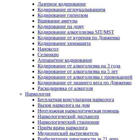
Лазерное кодирование
Кодирование иглоукалыванием
Кодирование гипнозом
Вшивание ампулы
Кодирование на дому
Кодирование алкоголизма SIT/MST
Кодирование от курения по Довженко
Кодирование химзащита
Наноксол
Селинкро
Аппаратное кодирование
Кодирование от алкоголизма на 3 года
Кодирование от алкоголизма на 5 лет
Кодирование от алкоголизма с провокацией
Кодирование от лишнего веса по Довженко
Раскодировка от алкоголя
Наркология
Бесплатная консультация нарколога
Вызов нарколога на дом
Неотложная наркологическая помощь
Наркологический диспансер
Наркологический стационар
Приём врача нарколога
Медицинский вытрезвитель
Реабилитация зависимости за 21 день