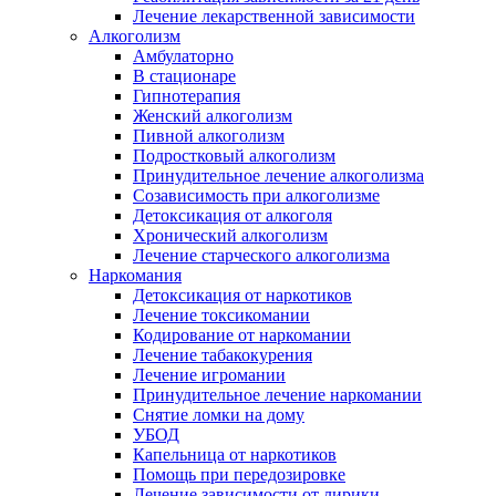
Лечение лекарственной зависимости
Алкоголизм
Амбулаторно
В стационаре
Гипнотерапия
Женский алкоголизм
Пивной алкоголизм
Подростковый алкоголизм
Принудительное лечение алкоголизма
Созависимость при алкоголизме
Детоксикация от алкоголя
Хронический алкоголизм
Лечение старческого алкоголизма
Наркомания
Детоксикация от наркотиков
Лечение токсикомании
Кодирование от наркомании
Лечение табакокурения
Лечение игромании
Принудительное лечение наркомании
Снятие ломки на дому
УБОД
Капельница от наркотиков
Помощь при передозировке
Лечение зависимости от лирики