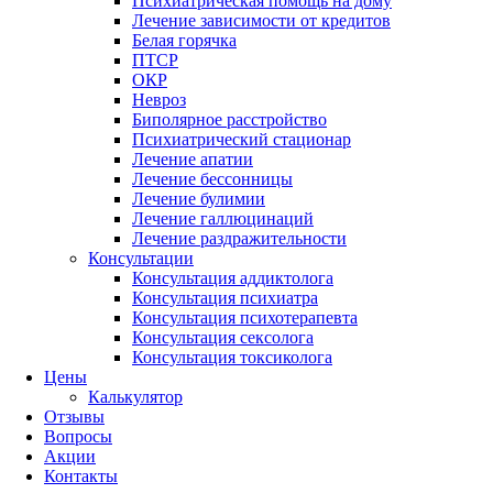
Психиатрическая помощь на дому
Лечение зависимости от кредитов
Белая горячка
ПТСР
ОКР
Невроз
Биполярное расстройство
Психиатрический стационар
Лечение апатии
Лечение бессонницы
Лечение булимии
Лечение галлюцинаций
Лечение раздражительности
Консультации
Консультация аддиктолога
Консультация психиатра
Консультация психотерапевта
Консультация сексолога
Консультация токсиколога
Цены
Калькулятор
Отзывы
Вопросы
Акции
Контакты