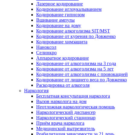
Лазерное кодирование
Кодирование иглоукалыванием
Кодирование гипнозом
Вшивание ампулы
Кодирование на дому
Кодирование алкоголизма SIT/MST
Кодирование от курения по Довженко
Кодирование химзащита
Наноксол
Селинкро
Аппаратное кодирование
Кодирование от алкоголизма на 3 года
Кодирование от алкоголизма на 5 лет
Кодирование от алкоголизма с провокацией
Кодирование от лишнего веса по Довженко
Раскодировка от алкоголя
Наркология
Бесплатная консультация нарколога
Вызов нарколога на дом
Неотложная наркологическая помощь
Наркологический диспансер
Наркологический стационар
Приём врача нарколога
Медицинский вытрезвитель
Реабилитация зависимости за 21 день