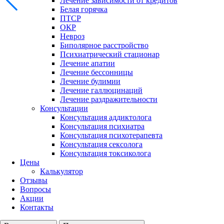
Лечение зависимости от кредитов
Белая горячка
ПТСР
ОКР
Невроз
Биполярное расстройство
Психиатрический стационар
Лечение апатии
Лечение бессонницы
Лечение булимии
Лечение галлюцинаций
Лечение раздражительности
Консультации
Консультация аддиктолога
Консультация психиатра
Консультация психотерапевта
Консультация сексолога
Консультация токсиколога
Цены
Калькулятор
Отзывы
Вопросы
Акции
Контакты