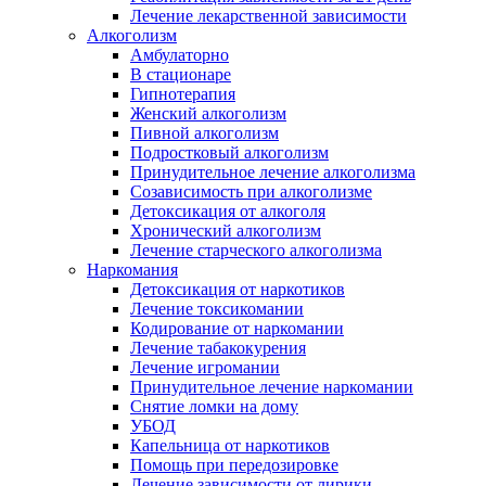
Лечение лекарственной зависимости
Алкоголизм
Амбулаторно
В стационаре
Гипнотерапия
Женский алкоголизм
Пивной алкоголизм
Подростковый алкоголизм
Принудительное лечение алкоголизма
Созависимость при алкоголизме
Детоксикация от алкоголя
Хронический алкоголизм
Лечение старческого алкоголизма
Наркомания
Детоксикация от наркотиков
Лечение токсикомании
Кодирование от наркомании
Лечение табакокурения
Лечение игромании
Принудительное лечение наркомании
Снятие ломки на дому
УБОД
Капельница от наркотиков
Помощь при передозировке
Лечение зависимости от лирики