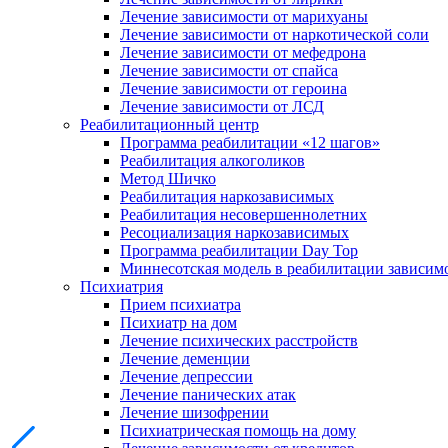
Лечение зависимости от марихуаны
Лечение зависимости от наркотической соли
Лечение зависимости от мефедрона
Лечение зависимости от спайса
Лечение зависимости от героина
Лечение зависимости от ЛСД
Реабилитационный центр
Программа реабилитации «12 шагов»
Реабилитация алкоголиков
Метод Шичко
Реабилитация наркозависимых
Реабилитация несовершеннолетних
Ресоциализация наркозависимых
Программа реабилитации Day Top
Миннесотская модель в реабилитации зависим
Психиатрия
Прием психиатра
Психиатр на дом
Лечение психических расстройств
Лечение деменции
Лечение депрессии
Лечение панических атак
Лечение шизофрении
Психиатрическая помощь на дому