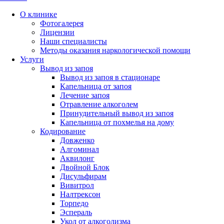
О клинике
Фотогалерея
Лицензии
Наши специалисты
Методы оказания наркологической помощи
Услуги
Вывод из запоя
Вывод из запоя в стационаре
Капельница от запоя
Лечение запоя
Отравление алкоголем
Принудительный вывод из запоя
Капельница от похмелья на дому
Кодирование
Довженко
Алгоминал
Аквилонг
Двойной Блок
Дисульфирам
Вивитрол
Налтрексон
Торпедо
Эспераль
Укол от алкоголизма