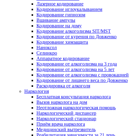
Лазерное кодирование
Кодирование иглоукалыванием
Кодирование гипнозом
Вшивание ампулы
Кодирование на дому
Кодирование алкоголизма SIT/MST
Кодирование от курения по Довженко
Кодирование химзащита
Наноксол
Селинкро
Аппаратное кодирование
Кодирование от алкоголизма на 3 года
Кодирование от алкоголизма на 5 лет
Кодирование от алкоголизма с провокацией
Кодирование от лишнего веса по Довженко
Раскодировка от алкоголя
Наркология
Бесплатная консультация нарколога
Вызов нарколога на дом
Неотложная наркологическая помощь
Наркологический диспансер
Наркологический стационар
Приём врача нарколога
Медицинский вытрезвитель
Реабилитация зависимости за 21 день