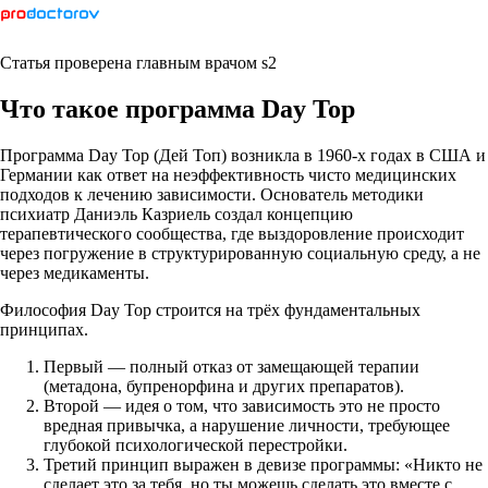
Статья проверена главным врачом s2
Что такое программа Day Top
Программа Day Top (Дей Топ) возникла в 1960-х годах в США и
Германии как ответ на неэффективность чисто медицинских
подходов к лечению зависимости. Основатель методики
психиатр Даниэль Казриель создал концепцию
терапевтического сообщества, где выздоровление происходит
через погружение в структурированную социальную среду, а не
через медикаменты.
Философия Day Top строится на трёх фундаментальных
принципах.
Первый — полный отказ от замещающей терапии
(метадона, бупренорфина и других препаратов).
Второй — идея о том, что зависимость это не просто
вредная привычка, а нарушение личности, требующее
глубокой психологической перестройки.
Третий принцип выражен в девизе программы: «Никто не
сделает это за тебя, но ты можешь сделать это вместе с