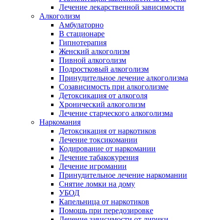
Лечение лекарственной зависимости
Алкоголизм
Амбулаторно
В стационаре
Гипнотерапия
Женский алкоголизм
Пивной алкоголизм
Подростковый алкоголизм
Принудительное лечение алкоголизма
Созависимость при алкоголизме
Детоксикация от алкоголя
Хронический алкоголизм
Лечение старческого алкоголизма
Наркомания
Детоксикация от наркотиков
Лечение токсикомании
Кодирование от наркомании
Лечение табакокурения
Лечение игромании
Принудительное лечение наркомании
Снятие ломки на дому
УБОД
Капельница от наркотиков
Помощь при передозировке
Лечение зависимости от лирики