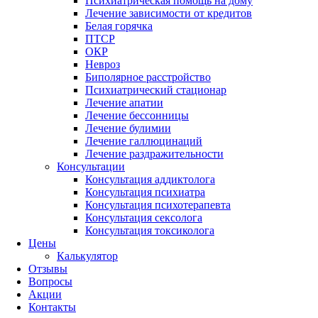
Психиатрическая помощь на дому
Лечение зависимости от кредитов
Белая горячка
ПТСР
ОКР
Невроз
Биполярное расстройство
Психиатрический стационар
Лечение апатии
Лечение бессонницы
Лечение булимии
Лечение галлюцинаций
Лечение раздражительности
Консультации
Консультация аддиктолога
Консультация психиатра
Консультация психотерапевта
Консультация сексолога
Консультация токсиколога
Цены
Калькулятор
Отзывы
Вопросы
Акции
Контакты