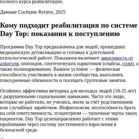
полного курса реабилитации.
Данные Cochrane Review, 2025
Кому подходит реабилитация по системе
Day Top: показания к поступлению
Программа Day Top предназначена для людей, прошедших
медицинскую детоксикацию и готовых к длительной
психологической работе. Показания включают
зависимость от
алкоголя
, опиоидов, синтетических наркотиков (спайсы,
соли
), а
также полинаркоманию. Важное условие — физическая
способность участвовать в жизни сообщества, выполнять
повседневные обязанности и посещать групповые занятия.
Особенно эффективна методика для молодых людей (18-35 лет)
с разрушенными социальными навыками. Часто это люди,
которые не работали, не учились, жили за счёт родственников
или случайных заработков. Инфантилизм, неспособность брать
на себя ответственность, эгоцентризм — типичные черты таких
пациентов. Day Top целенаправленно работает с этими
проблемами через систему постепенного взросления в
безопасной среде.