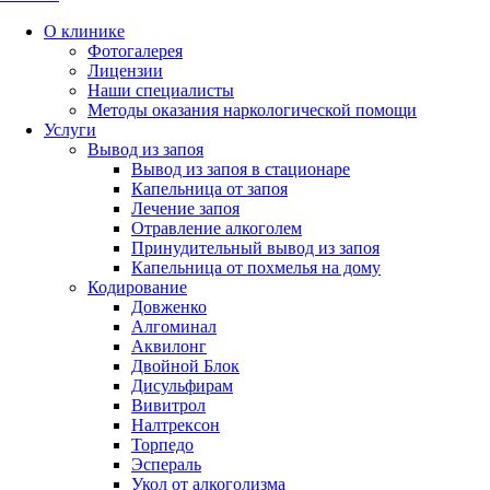
О клинике
Фотогалерея
Лицензии
Наши специалисты
Методы оказания наркологической помощи
Услуги
Вывод из запоя
Вывод из запоя в стационаре
Капельница от запоя
Лечение запоя
Отравление алкоголем
Принудительный вывод из запоя
Капельница от похмелья на дому
Кодирование
Довженко
Алгоминал
Аквилонг
Двойной Блок
Дисульфирам
Вивитрол
Налтрексон
Торпедо
Эспераль
Укол от алкоголизма