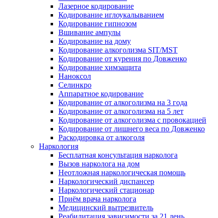
Лазерное кодирование
Кодирование иглоукалыванием
Кодирование гипнозом
Вшивание ампулы
Кодирование на дому
Кодирование алкоголизма SIT/MST
Кодирование от курения по Довженко
Кодирование химзащита
Наноксол
Селинкро
Аппаратное кодирование
Кодирование от алкоголизма на 3 года
Кодирование от алкоголизма на 5 лет
Кодирование от алкоголизма с провокацией
Кодирование от лишнего веса по Довженко
Раскодировка от алкоголя
Наркология
Бесплатная консультация нарколога
Вызов нарколога на дом
Неотложная наркологическая помощь
Наркологический диспансер
Наркологический стационар
Приём врача нарколога
Медицинский вытрезвитель
Реабилитация зависимости за 21 день