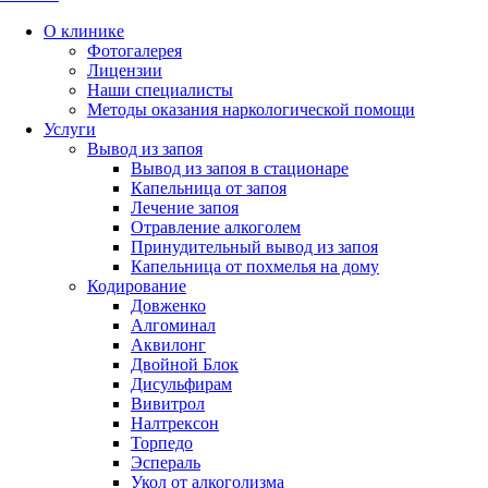
О клинике
Фотогалерея
Лицензии
Наши специалисты
Методы оказания наркологической помощи
Услуги
Вывод из запоя
Вывод из запоя в стационаре
Капельница от запоя
Лечение запоя
Отравление алкоголем
Принудительный вывод из запоя
Капельница от похмелья на дому
Кодирование
Довженко
Алгоминал
Аквилонг
Двойной Блок
Дисульфирам
Вивитрол
Налтрексон
Торпедо
Эспераль
Укол от алкоголизма