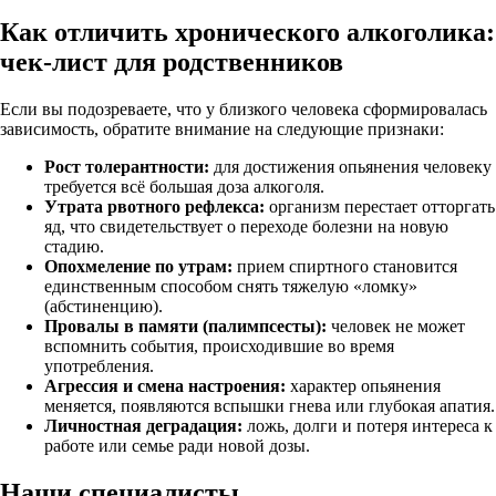
Как отличить хронического алкоголика:
чек-лист для родственников
Если вы подозреваете, что у близкого человека сформировалась
зависимость, обратите внимание на следующие признаки:
Рост толерантности:
для достижения опьянения человеку
требуется всё большая доза алкоголя.
Утрата рвотного рефлекса:
организм перестает отторгать
яд, что свидетельствует о переходе болезни на новую
стадию.
Опохмеление по утрам:
прием спиртного становится
единственным способом снять тяжелую «ломку»
(абстиненцию).
Провалы в памяти (палимпсесты):
человек не может
вспомнить события, происходившие во время
употребления.
Агрессия и смена настроения:
характер опьянения
меняется, появляются вспышки гнева или глубокая апатия.
Личностная деградация:
ложь, долги и потеря интереса к
работе или семье ради новой дозы.
Наши
специалисты