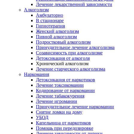
Лечение лекарственной зависимости
Алкоголизм
Амбулаторно
В стационаре
Гипнотерапия
Женский алкоголизм
Пивной алкоголизм
Подростковый алкоголизм
Принудительное лечение алкоголизма
Созависимость при алкоголизме
Детоксикация от алкоголя
Хронический алкоголизм
Лечение старческого алкоголизма
Наркомания
Детоксикация от наркотиков
Лечение токсикомании
Кодирование от наркомании
Лечение табакокурения
Лечение игромании
Принудительное лечение наркомании
Снятие ломки на дому
УБОД
Капельница от наркотиков
Помощь при передозировке
Лечение зависимости от лирики