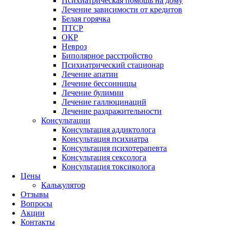
Психиатрическая помощь на дому
Лечение зависимости от кредитов
Белая горячка
ПТСР
ОКР
Невроз
Биполярное расстройство
Психиатрический стационар
Лечение апатии
Лечение бессонницы
Лечение булимии
Лечение галлюцинаций
Лечение раздражительности
Консультации
Консультация аддиктолога
Консультация психиатра
Консультация психотерапевта
Консультация сексолога
Консультация токсиколога
Цены
Калькулятор
Отзывы
Вопросы
Акции
Контакты