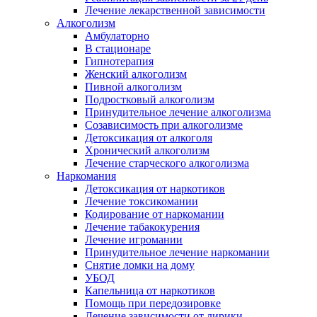
Лечение лекарственной зависимости
Алкоголизм
Амбулаторно
В стационаре
Гипнотерапия
Женский алкоголизм
Пивной алкоголизм
Подростковый алкоголизм
Принудительное лечение алкоголизма
Созависимость при алкоголизме
Детоксикация от алкоголя
Хронический алкоголизм
Лечение старческого алкоголизма
Наркомания
Детоксикация от наркотиков
Лечение токсикомании
Кодирование от наркомании
Лечение табакокурения
Лечение игромании
Принудительное лечение наркомании
Снятие ломки на дому
УБОД
Капельница от наркотиков
Помощь при передозировке
Лечение зависимости от лирики