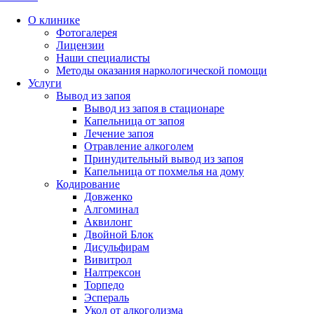
О клинике
Фотогалерея
Лицензии
Наши специалисты
Методы оказания наркологической помощи
Услуги
Вывод из запоя
Вывод из запоя в стационаре
Капельница от запоя
Лечение запоя
Отравление алкоголем
Принудительный вывод из запоя
Капельница от похмелья на дому
Кодирование
Довженко
Алгоминал
Аквилонг
Двойной Блок
Дисульфирам
Вивитрол
Налтрексон
Торпедо
Эспераль
Укол от алкоголизма