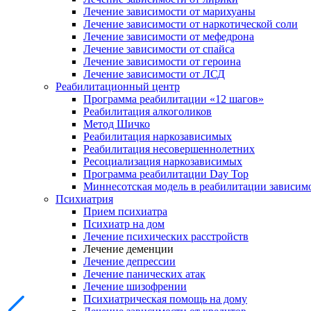
Лечение зависимости от марихуаны
Лечение зависимости от наркотической соли
Лечение зависимости от мефедрона
Лечение зависимости от спайса
Лечение зависимости от героина
Лечение зависимости от ЛСД
Реабилитационный центр
Программа реабилитации «12 шагов»
Реабилитация алкоголиков
Метод Шичко
Реабилитация наркозависимых
Реабилитация несовершеннолетних
Ресоциализация наркозависимых
Программа реабилитации Day Top
Миннесотская модель в реабилитации зависим
Психиатрия
Прием психиатра
Психиатр на дом
Лечение психических расстройств
Лечение деменции
Лечение депрессии
Лечение панических атак
Лечение шизофрении
Психиатрическая помощь на дому