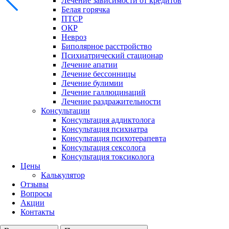
Лечение зависимости от кредитов
Белая горячка
ПТСР
ОКР
Невроз
Биполярное расстройство
Психиатрический стационар
Лечение апатии
Лечение бессонницы
Лечение булимии
Лечение галлюцинаций
Лечение раздражительности
Консультации
Консультация аддиктолога
Консультация психиатра
Консультация психотерапевта
Консультация сексолога
Консультация токсиколога
Цены
Калькулятор
Отзывы
Вопросы
Акции
Контакты