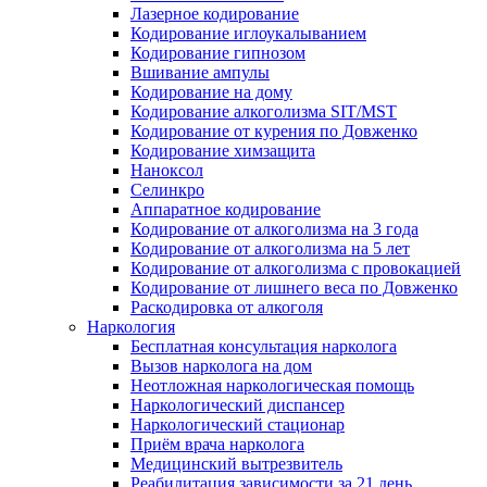
Лазерное кодирование
Кодирование иглоукалыванием
Кодирование гипнозом
Вшивание ампулы
Кодирование на дому
Кодирование алкоголизма SIT/MST
Кодирование от курения по Довженко
Кодирование химзащита
Наноксол
Селинкро
Аппаратное кодирование
Кодирование от алкоголизма на 3 года
Кодирование от алкоголизма на 5 лет
Кодирование от алкоголизма с провокацией
Кодирование от лишнего веса по Довженко
Раскодировка от алкоголя
Наркология
Бесплатная консультация нарколога
Вызов нарколога на дом
Неотложная наркологическая помощь
Наркологический диспансер
Наркологический стационар
Приём врача нарколога
Медицинский вытрезвитель
Реабилитация зависимости за 21 день