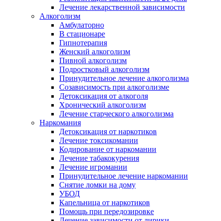
Лечение лекарственной зависимости
Алкоголизм
Амбулаторно
В стационаре
Гипнотерапия
Женский алкоголизм
Пивной алкоголизм
Подростковый алкоголизм
Принудительное лечение алкоголизма
Созависимость при алкоголизме
Детоксикация от алкоголя
Хронический алкоголизм
Лечение старческого алкоголизма
Наркомания
Детоксикация от наркотиков
Лечение токсикомании
Кодирование от наркомании
Лечение табакокурения
Лечение игромании
Принудительное лечение наркомании
Снятие ломки на дому
УБОД
Капельница от наркотиков
Помощь при передозировке
Лечение зависимости от лирики