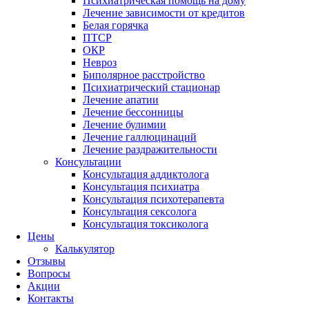
Психиатрическая помощь на дому
Лечение зависимости от кредитов
Белая горячка
ПТСР
ОКР
Невроз
Биполярное расстройство
Психиатрический стационар
Лечение апатии
Лечение бессонницы
Лечение булимии
Лечение галлюцинаций
Лечение раздражительности
Консультации
Консультация аддиктолога
Консультация психиатра
Консультация психотерапевта
Консультация сексолога
Консультация токсиколога
Цены
Калькулятор
Отзывы
Вопросы
Акции
Контакты