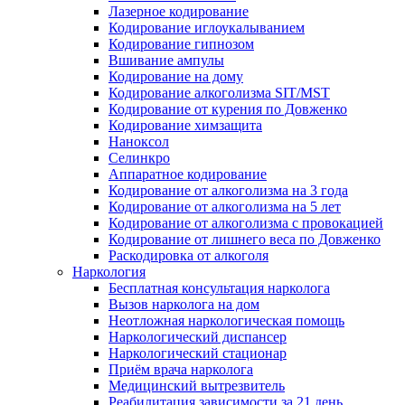
Лазерное кодирование
Кодирование иглоукалыванием
Кодирование гипнозом
Вшивание ампулы
Кодирование на дому
Кодирование алкоголизма SIT/MST
Кодирование от курения по Довженко
Кодирование химзащита
Наноксол
Селинкро
Аппаратное кодирование
Кодирование от алкоголизма на 3 года
Кодирование от алкоголизма на 5 лет
Кодирование от алкоголизма с провокацией
Кодирование от лишнего веса по Довженко
Раскодировка от алкоголя
Наркология
Бесплатная консультация нарколога
Вызов нарколога на дом
Неотложная наркологическая помощь
Наркологический диспансер
Наркологический стационар
Приём врача нарколога
Медицинский вытрезвитель
Реабилитация зависимости за 21 день