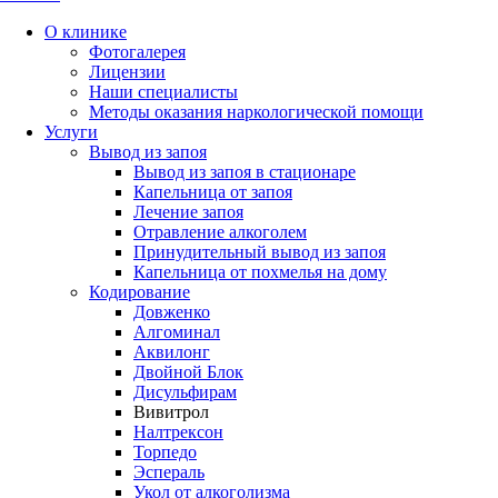
О клинике
Фотогалерея
Лицензии
Наши специалисты
Методы оказания наркологической помощи
Услуги
Вывод из запоя
Вывод из запоя в стационаре
Капельница от запоя
Лечение запоя
Отравление алкоголем
Принудительный вывод из запоя
Капельница от похмелья на дому
Кодирование
Довженко
Алгоминал
Аквилонг
Двойной Блок
Дисульфирам
Вивитрол
Налтрексон
Торпедо
Эспераль
Укол от алкоголизма