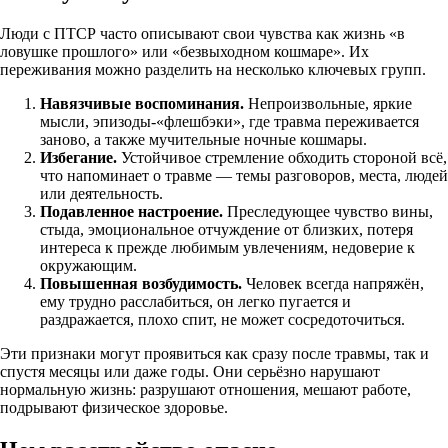
Люди с ПТСР часто описывают свои чувства как жизнь «в
ловушке прошлого» или «безвыходном кошмаре». Их
переживания можно разделить на несколько ключевых групп.
Навязчивые воспоминания.
Непроизвольные, яркие
мысли, эпизоды-«флешбэки», где травма переживается
заново, а также мучительные ночные кошмары.
Избегание.
Устойчивое стремление обходить стороной всё,
что напоминает о травме — темы разговоров, места, людей
или деятельность.
Подавленное настроение.
Преследующее чувство вины,
стыда, эмоциональное отчуждение от близких, потеря
интереса к прежде любимым увлечениям, недоверие к
окружающим.
Повышенная возбудимость.
Человек всегда напряжён,
ему трудно расслабиться, он легко пугается и
раздражается, плохо спит, не может сосредоточиться.
Эти признаки могут проявиться как сразу после травмы, так и
спустя месяцы или даже годы. Они серьёзно нарушают
нормальную жизнь: разрушают отношения, мешают работе,
подрывают физическое здоровье.