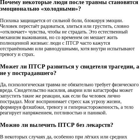
Почему некоторые люди после травмы становятся
эмоционально «холодными»?
Психика защищается от сильной боли, блокируя эмоции.
Человек перестаёт радоваться, злиться или грустить, словно
«отключает» чувства, чтобы не страдать. Это естественный
механизм выживания, но со временем он мешает жить
полноценной жизнью: люди с ПТСР часто кажутся
отстранёнными или равнодушными, хотя внутри испытывают
тревогу и страх.
Может ли ПТСР развиться у свидетеля трагедии, а
не у пострадавшего?
Да, психологическая травма не обязательно требует физического
вреда. Свидетельство насилия, аварии или катастрофы может
запустить такие же реакции, как если бы человек лично
пострадал. Мозг воспринимает стресс как угрозу жизни,
формируя флэшбэки, тревогу и гипернастороженность, а тело
реагирует напряжением, потливостью и паникой.
Можно ли вылечить ПТСР без лекарств?
В некоторых случаях да, особенно при лёгких или средних