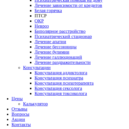
Психиатрическая помощь на дому
Лечение зависимости от кредитов
Белая горячка
ПТСР
ОКР
Невроз
Биполярное расстройство
Психиатрический стационар
Лечение апатии
Лечение бессонницы
Лечение булимии
Лечение галлюцинаций
Лечение раздражительности
Консультации
Консультация аддиктолога
Консультация психиатра
Консультация психотерапевта
Консультация сексолога
Консультация токсиколога
Цены
Калькулятор
Отзывы
Вопросы
Акции
Контакты