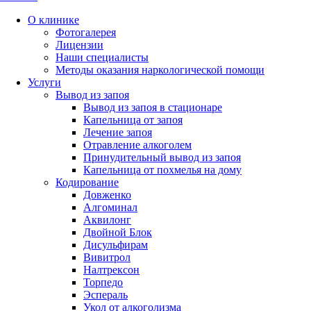
О клинике
Фотогалерея
Лицензии
Наши специалисты
Методы оказания наркологической помощи
Услуги
Вывод из запоя
Вывод из запоя в стационаре
Капельница от запоя
Лечение запоя
Отравление алкоголем
Принудительный вывод из запоя
Капельница от похмелья на дому
Кодирование
Довженко
Алгоминал
Аквилонг
Двойной Блок
Дисульфирам
Вивитрол
Налтрексон
Торпедо
Эспераль
Укол от алкоголизма