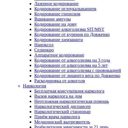
Лазерное кодирование
Кодирование иглоукалыванием
Кодирование гипнозом
Вшивание ампулы
Кодирование на дому
Кодирование алкоголизма SIT/MST
Кодирование от курения по Довженко
Кодирование химзащита
Наноксол
Селинкро
Аппаратное кодирование
Кодирование от алкоголизма на 3 года
Кодирование от алкоголизма на 5 лет
Кодирование от алкоголизма с провокацией
Кодирование от лишнего веса по Довженко
Раскодировка от алкоголя
Наркология
Бесплатная консультация нарколога
Вызов нарколога на дом
Неотложная наркологическая помощь
Наркологический диспансер
Наркологический стационар
Приём врача нарколога
Медицинский вытрезвитель
Реабилитация зависимости за 21 день