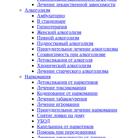
Лечение лекарственной зависимости
Алкоголизм
Амбулаторно
В стационаре
Гипнотерапия
Женский алкоголизм
Пивной алкоголизм
Подростковый алкоголизм
Принудительное лечение алкоголизма
Созависимость при алкоголизме
Детоксикация от алкоголя
Хронический алкоголизм
Лечение старческого алкоголизма
Наркомания
Детоксикация от наркотиков
Лечение токсикомании
Кодирование от наркомании
Лечение табакокурения
Лечение игромании
Принудительное лечение наркомании
Снятие ломки на дому
УБОД
Капельница от наркотиков
Помощь при передозировке
Лечение зависимости от лирики