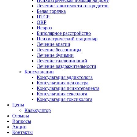
Психиатрическая помощь на дому
Лечение зависимости от кредитов
Белая горячка
ПТСР
ОКР
Невроз
Биполярное расстройство
Психиатрический стационар
Лечение апатии
Лечение бессонницы
Лечение булимии
Лечение галлюцинаций
Лечение раздражительности
Консультации
Консультация аддиктолога
Консультация психиатра
Консультация психотерапевта
Консультация сексолога
Консультация токсиколога
Цены
Калькулятор
Отзывы
Вопросы
Акции
Контакты