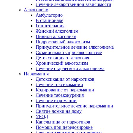
Лечение лекарственной зависимости
Алкоголизм
Амбулаторно
В стационаре
Гипнотерапия
Женский алкоголизм
Пивной алкоголизм
Подростковый алкоголизм
Принудительное лечение алкоголизма
Созависимость при алкоголизме
Детоксикация от алкоголя
Хронический алкоголизм
Лечение старческого алкоголизма
Наркомания
Детоксикация от наркотиков
Лечение токсикомании
Кодирование от наркомании
Лечение табакокурения
Лечение игромании
Принудительное лечение наркомании
Снятие ломки на дому
УБОД
Капельница от наркотиков
Помощь при передозировке
Лечение зависимости от лирики