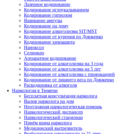
Лазерное кодирование
Кодирование иглоукалыванием
Кодирование гипнозом
Вшивание ампулы
Кодирование на дому
Кодирование алкоголизма SIT/MST
Кодирование от курения по Довженко
Кодирование химзащита
Наноксол
Селинкро
Аппаратное кодирование
Кодирование от алкоголизма на 3 года
Кодирование от алкоголизма на 5 лет
Кодирование от алкоголизма с провокацией
Кодирование от лишнего веса по Довженко
Раскодировка от алкоголя
Наркология в Тюмени
Бесплатная консультация нарколога
Вызов нарколога на дом
Неотложная наркологическая помощь
Наркологический диспансер
Наркологический стационар
Приём врача нарколога
Медицинский вытрезвитель
Реабилитация зависимости за 21 день