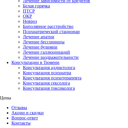
Лечение зависимости от кредитов
Белая горячка
ПТСР
ОКР
Невроз
Биполярное расстройство
Психиатрический стационар
Лечение апатии
Лечение бессонницы
Лечение булимии
Лечение галлюцинаций
Лечение раздражительности
Консультации в Тюмени
Консультация аддиктолога
Консультация психиатра
Консультация психотерапевта
Консультация сексолога
Консультация токсиколога
Цены
Отзывы
Акции и скидки
Вопрос-ответ
Контакты