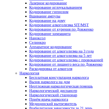
Лазерное кодирование
Кодирование иглоукалыванием
Кодирование гипнозом
Вшивание ампулы
Кодирование на дому
Кодирование алкоголизма SIT/MST
Кодирование от курения по Довженко
Кодирование химзащита
Наноксол
Селинкро
Аппаратное кодирование
Кодирование от алкоголизма на 3 года
Кодирование от алкоголизма на 5 лет
Кодирование от алкоголизма с провокацией
Кодирование от лишнего веса по Довженко
Раскодировка от алкоголя
Наркология
Бесплатная консультация нарколога
Вызов нарколога на дом
Неотложная наркологическая помощь
Наркологический диспансер
Наркологический стационар
Приём врача нарколога
Медицинский вытрезвитель
Реабилитация зависимости за 21 день