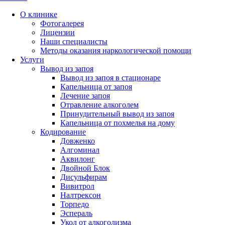
О клинике
Фотогалерея
Лицензии
Наши специалисты
Методы оказания наркологической помощи
Услуги
Вывод из запоя
Вывод из запоя в стационаре
Капельница от запоя
Лечение запоя
Отравление алкоголем
Принудительный вывод из запоя
Капельница от похмелья на дому
Кодирование
Довженко
Алгоминал
Аквилонг
Двойной Блок
Дисульфирам
Вивитрол
Налтрексон
Торпедо
Эспераль
Укол от алкоголизма