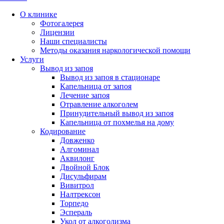
О клинике
Фотогалерея
Лицензии
Наши специалисты
Методы оказания наркологической помощи
Услуги
Вывод из запоя
Вывод из запоя в стационаре
Капельница от запоя
Лечение запоя
Отравление алкоголем
Принудительный вывод из запоя
Капельница от похмелья на дому
Кодирование
Довженко
Алгоминал
Аквилонг
Двойной Блок
Дисульфирам
Вивитрол
Налтрексон
Торпедо
Эспераль
Укол от алкоголизма