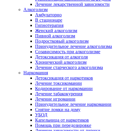
Лечение лекарственной зависимости
Алкоголизм
Амбулаторно
В стационаре
Гипнотерапия
Женский алкоголизм
Пивной алкоголизм
Подростковый алкоголизм
Принудительное лечение алкоголизма
Созависимость при алкоголизме
Детоксикация от алкоголя
Хронический алкоголизм
Лечение старческого алкоголизма
Наркомания
Детоксикация от наркотиков
Лечение токсикомании
Кодирование от наркомании
Лечение табакокурения
Лечение игромании
Принудительное лечение наркомании
Снятие ломки на дому
УБОД
Капельница от наркотиков
Помощь при передозировке
Лечение зависимости от лирики