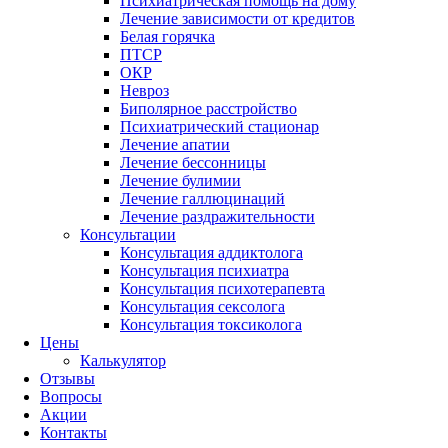
Психиатрическая помощь на дому
Лечение зависимости от кредитов
Белая горячка
ПТСР
ОКР
Невроз
Биполярное расстройство
Психиатрический стационар
Лечение апатии
Лечение бессонницы
Лечение булимии
Лечение галлюцинаций
Лечение раздражительности
Консультации
Консультация аддиктолога
Консультация психиатра
Консультация психотерапевта
Консультация сексолога
Консультация токсиколога
Цены
Калькулятор
Отзывы
Вопросы
Акции
Контакты