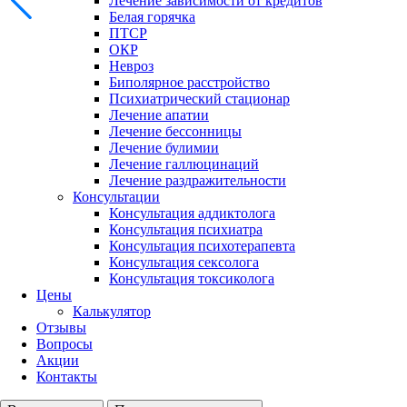
Лечение зависимости от кредитов
Белая горячка
ПТСР
ОКР
Невроз
Биполярное расстройство
Психиатрический стационар
Лечение апатии
Лечение бессонницы
Лечение булимии
Лечение галлюцинаций
Лечение раздражительности
Консультации
Консультация аддиктолога
Консультация психиатра
Консультация психотерапевта
Консультация сексолога
Консультация токсиколога
Цены
Калькулятор
Отзывы
Вопросы
Акции
Контакты