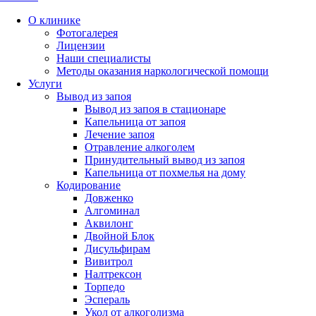
О клинике
Фотогалерея
Лицензии
Наши специалисты
Методы оказания наркологической помощи
Услуги
Вывод из запоя
Вывод из запоя в стационаре
Капельница от запоя
Лечение запоя
Отравление алкоголем
Принудительный вывод из запоя
Капельница от похмелья на дому
Кодирование
Довженко
Алгоминал
Аквилонг
Двойной Блок
Дисульфирам
Вивитрол
Налтрексон
Торпедо
Эспераль
Укол от алкоголизма