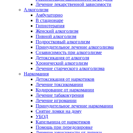
Лечение лекарственной зависимости
Алкоголизм
Амбулаторно
В стационаре
Гипнотерапия
Женский алкоголизм
Пивной алкоголизм
Подростковый алкоголизм
Принудительное лечение алкоголизма
Созависимость при алкоголизме
Детоксикация от алкоголя
Хронический алкоголизм
Лечение старческого алкоголизма
Наркомания
Детоксикация от наркотиков
Лечение токсикомании
Кодирование от наркомании
Лечение табакокурения
Лечение игромании
Принудительное лечение наркомании
Снятие ломки на дому
УБОД
Капельница от наркотиков
Помощь при передозировке
Лечение зависимости от лирики