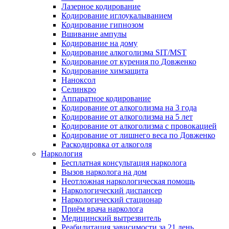
Лазерное кодирование
Кодирование иглоукалыванием
Кодирование гипнозом
Вшивание ампулы
Кодирование на дому
Кодирование алкоголизма SIT/MST
Кодирование от курения по Довженко
Кодирование химзащита
Наноксол
Селинкро
Аппаратное кодирование
Кодирование от алкоголизма на 3 года
Кодирование от алкоголизма на 5 лет
Кодирование от алкоголизма с провокацией
Кодирование от лишнего веса по Довженко
Раскодировка от алкоголя
Наркология
Бесплатная консультация нарколога
Вызов нарколога на дом
Неотложная наркологическая помощь
Наркологический диспансер
Наркологический стационар
Приём врача нарколога
Медицинский вытрезвитель
Реабилитация зависимости за 21 день