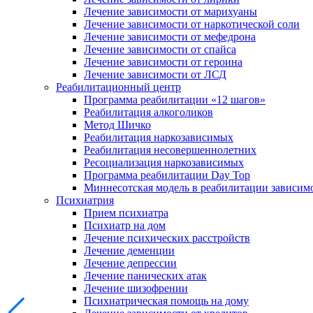
Лечение зависимости от марихуаны
Лечение зависимости от наркотической соли
Лечение зависимости от мефедрона
Лечение зависимости от спайса
Лечение зависимости от героина
Лечение зависимости от ЛСД
Реабилитационный центр
Программа реабилитации «12 шагов»
Реабилитация алкоголиков
Метод Шичко
Реабилитация наркозависимых
Реабилитация несовершеннолетних
Ресоциализация наркозависимых
Программа реабилитации Day Top
Миннесотская модель в реабилитации зависим
Психиатрия
Прием психиатра
Психиатр на дом
Лечение психических расстройств
Лечение деменции
Лечение депрессии
Лечение панических атак
Лечение шизофрении
Психиатрическая помощь на дому