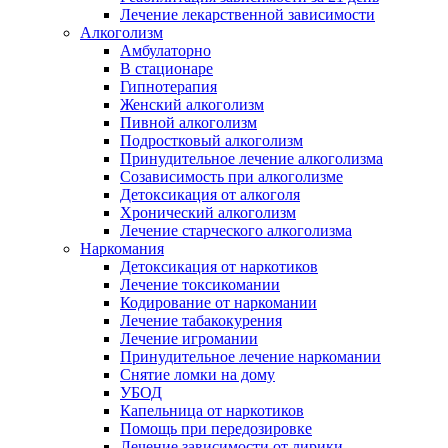
Лечение лекарственной зависимости
Алкоголизм
Амбулаторно
В стационаре
Гипнотерапия
Женский алкоголизм
Пивной алкоголизм
Подростковый алкоголизм
Принудительное лечение алкоголизма
Созависимость при алкоголизме
Детоксикация от алкоголя
Хронический алкоголизм
Лечение старческого алкоголизма
Наркомания
Детоксикация от наркотиков
Лечение токсикомании
Кодирование от наркомании
Лечение табакокурения
Лечение игромании
Принудительное лечение наркомании
Снятие ломки на дому
УБОД
Капельница от наркотиков
Помощь при передозировке
Лечение зависимости от лирики