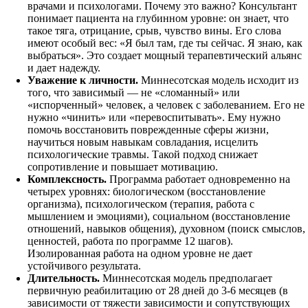
врачами и психологами. Почему это важно? Консультант
понимает пациента на глубинном уровне: он знает, что
такое тяга, отрицание, срыв, чувство вины. Его слова
имеют особый вес: «Я был там, где ты сейчас. Я знаю, как
выбраться». Это создает мощный терапевтический альянс
и дает надежду.
Уважение к личности.
Миннесотская модель исходит из
того, что зависимый — не «сломанный» или
«испорченный» человек, а человек с заболеванием. Его не
нужно «чинить» или «перевоспитывать». Ему нужно
помочь восстановить поврежденные сферы жизни,
научиться новым навыкам совладания, исцелить
психологические травмы. Такой подход снижает
сопротивление и повышает мотивацию.
Комплексность.
Программа работает одновременно на
четырех уровнях: биологическом (восстановление
организма), психологическом (терапия, работа с
мышлением и эмоциями), социальном (восстановление
отношений, навыков общения), духовном (поиск смыслов,
ценностей, работа по программе 12 шагов).
Изолированная работа на одном уровне не дает
устойчивого результата.
Длительность.
Миннесотская модель предполагает
первичную реабилитацию от 28 дней до 3-6 месяцев (в
зависимости от тяжести зависимости и сопутствующих