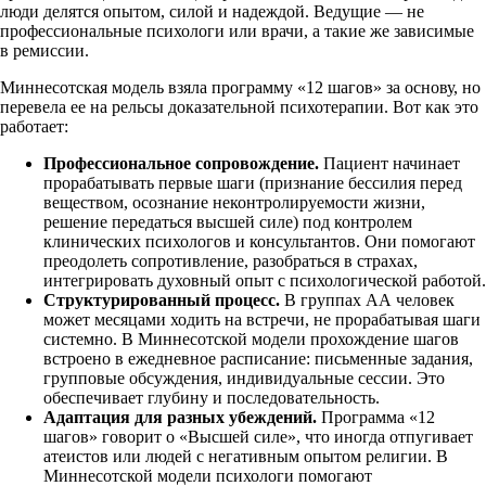
люди делятся опытом, силой и надеждой. Ведущие — не
профессиональные психологи или врачи, а такие же зависимые
в ремиссии.
Миннесотская модель взяла программу «12 шагов» за основу, но
перевела ее на рельсы доказательной психотерапии. Вот как это
работает:
Профессиональное сопровождение.
Пациент начинает
прорабатывать первые шаги (признание бессилия перед
веществом, осознание неконтролируемости жизни,
решение передаться высшей силе) под контролем
клинических психологов и консультантов. Они помогают
преодолеть сопротивление, разобраться в страхах,
интегрировать духовный опыт с психологической работой.
Структурированный процесс.
В группах АА человек
может месяцами ходить на встречи, не прорабатывая шаги
системно. В Миннесотской модели прохождение шагов
встроено в ежедневное расписание: письменные задания,
групповые обсуждения, индивидуальные сессии. Это
обеспечивает глубину и последовательность.
Адаптация для разных убеждений.
Программа «12
шагов» говорит о «Высшей силе», что иногда отпугивает
атеистов или людей с негативным опытом религии. В
Миннесотской модели психологи помогают