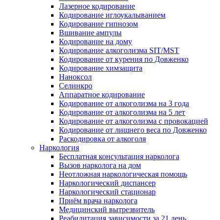
Лазерное кодирование
Кодирование иглоукалыванием
Кодирование гипнозом
Вшивание ампулы
Кодирование на дому
Кодирование алкоголизма SIT/MST
Кодирование от курения по Довженко
Кодирование химзащита
Наноксол
Селинкро
Аппаратное кодирование
Кодирование от алкоголизма на 3 года
Кодирование от алкоголизма на 5 лет
Кодирование от алкоголизма с провокацией
Кодирование от лишнего веса по Довженко
Раскодировка от алкоголя
Наркология
Бесплатная консультация нарколога
Вызов нарколога на дом
Неотложная наркологическая помощь
Наркологический диспансер
Наркологический стационар
Приём врача нарколога
Медицинский вытрезвитель
Реабилитация зависимости за 21 день