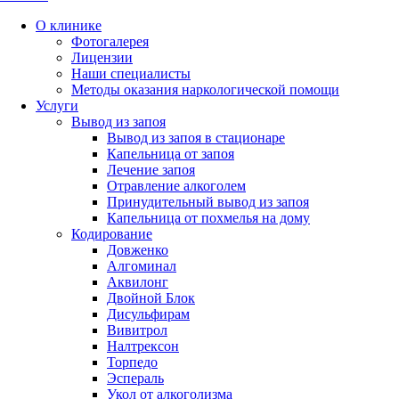
О клинике
Фотогалерея
Лицензии
Наши специалисты
Методы оказания наркологической помощи
Услуги
Вывод из запоя
Вывод из запоя в стационаре
Капельница от запоя
Лечение запоя
Отравление алкоголем
Принудительный вывод из запоя
Капельница от похмелья на дому
Кодирование
Довженко
Алгоминал
Аквилонг
Двойной Блок
Дисульфирам
Вивитрол
Налтрексон
Торпедо
Эспераль
Укол от алкоголизма