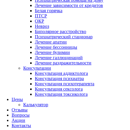
Психиатрическая помощь на дому
Лечение зависимости от кредитов
Белая горячка
ПТСР
ОКР
Невроз
Биполярное расстройство
Психиатрический стационар
Лечение апатии
Лечение бессонницы
Лечение булимии
Лечение галлюцинаций
Лечение раздражительности
Консультации
Консультация аддиктолога
Консультация психиатра
Консультация психотерапевта
Консультация сексолога
Консультация токсиколога
Цены
Калькулятор
Отзывы
Вопросы
Акции
Контакты