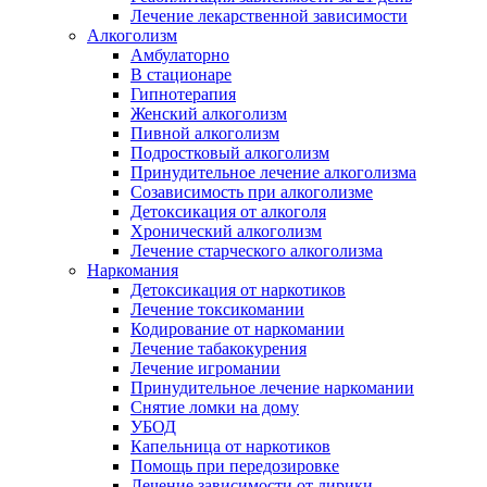
Лечение лекарственной зависимости
Алкоголизм
Амбулаторно
В стационаре
Гипнотерапия
Женский алкоголизм
Пивной алкоголизм
Подростковый алкоголизм
Принудительное лечение алкоголизма
Созависимость при алкоголизме
Детоксикация от алкоголя
Хронический алкоголизм
Лечение старческого алкоголизма
Наркомания
Детоксикация от наркотиков
Лечение токсикомании
Кодирование от наркомании
Лечение табакокурения
Лечение игромании
Принудительное лечение наркомании
Снятие ломки на дому
УБОД
Капельница от наркотиков
Помощь при передозировке
Лечение зависимости от лирики