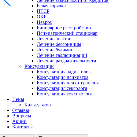
Лечение зависимости от кредитов
Белая горячка
ПТСР
ОКР
Невроз
Биполярное расстройство
Психиатрический стационар
Лечение апатии
Лечение бессонницы
Лечение булимии
Лечение галлюцинаций
Лечение раздражительности
Консультации
Консультация аддиктолога
Консультация психиатра
Консультация психотерапевта
Консультация сексолога
Консультация токсиколога
Цены
Калькулятор
Отзывы
Вопросы
Акции
Контакты