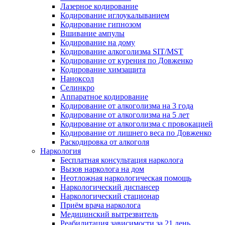
Лазерное кодирование
Кодирование иглоукалыванием
Кодирование гипнозом
Вшивание ампулы
Кодирование на дому
Кодирование алкоголизма SIT/MST
Кодирование от курения по Довженко
Кодирование химзащита
Наноксол
Селинкро
Аппаратное кодирование
Кодирование от алкоголизма на 3 года
Кодирование от алкоголизма на 5 лет
Кодирование от алкоголизма с провокацией
Кодирование от лишнего веса по Довженко
Раскодировка от алкоголя
Наркология
Бесплатная консультация нарколога
Вызов нарколога на дом
Неотложная наркологическая помощь
Наркологический диспансер
Наркологический стационар
Приём врача нарколога
Медицинский вытрезвитель
Реабилитация зависимости за 21 день