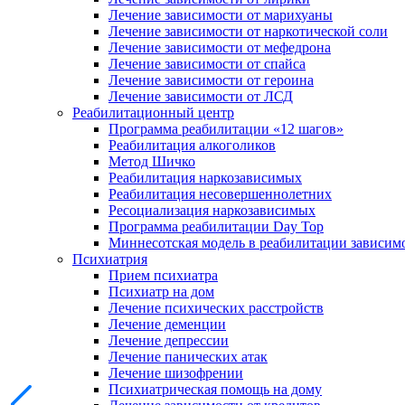
Лечение зависимости от марихуаны
Лечение зависимости от наркотической соли
Лечение зависимости от мефедрона
Лечение зависимости от спайса
Лечение зависимости от героина
Лечение зависимости от ЛСД
Реабилитационный центр
Программа реабилитации «12 шагов»
Реабилитация алкоголиков
Метод Шичко
Реабилитация наркозависимых
Реабилитация несовершеннолетних
Ресоциализация наркозависимых
Программа реабилитации Day Top
Миннесотская модель в реабилитации зависим
Психиатрия
Прием психиатра
Психиатр на дом
Лечение психических расстройств
Лечение деменции
Лечение депрессии
Лечение панических атак
Лечение шизофрении
Психиатрическая помощь на дому