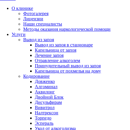
О клинике
Фотогалерея
Лицензии
Наши специалисты
Методы оказания наркологической помощи
Услуги
Вывод из запоя
Вывод из запоя в стационаре
Капельница от запоя
Лечение запоя
Отравление алкоголем
Принудительный вывод из запоя
Капельница от похмелья на дому
Кодирование
Довженко
Алгоминал
Аквилонг
Двойной Блок
Дисульфирам
Вивитрол
Налтрексон
Торпедо
Эспераль
Укол от алкоголизма